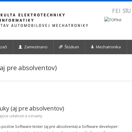
zači
Zamestnanci
Štúdium
Mechatronika
aj pre absolventov)
ky (aj pre absolventov)
ajúce udalosti a oznamy
 pozície Software tester (aj pre absolventa) a Software developer: