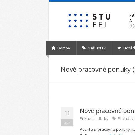
Skočiť na hlavný obsah
Domov
Náš ústav
Uchád
Nové pracovné ponuky (
Nové pracovné ponu
11
Eriknem
by
Prichádz
apr
Pozrite si pracovné ponuky na