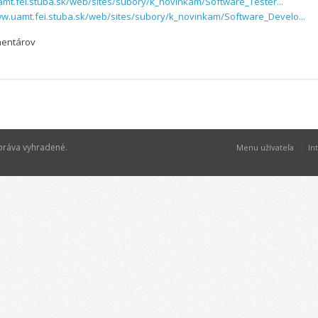
amt.fei.stuba.sk/web/sites/subory/k_novinkam/Software_Tester...
ww.uamt.fei.stuba.sk/web/sites/subory/k_novinkam/Software_Develo...
mentárov
 práva vyhradené.
Menu užívateľa
In