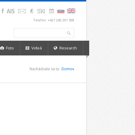
Telefón: +421 260 291 598
Vyhľadávanie
Hľadať
Foto
Videá
Research
Nachádzate sa tu:
Domov