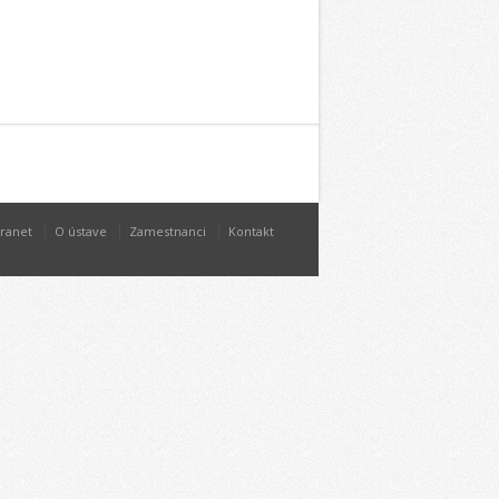
tranet
O ústave
Zamestnanci
Kontakt