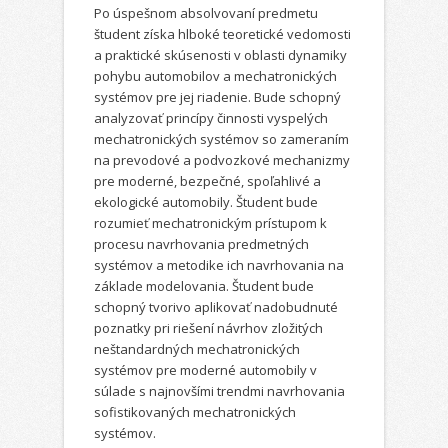
Po úspešnom absolvovaní predmetu
študent získa hlboké teoretické vedomosti
a praktické skúsenosti v oblasti dynamiky
pohybu automobilov a mechatronických
systémov pre jej riadenie. Bude schopný
analyzovať princípy činnosti vyspelých
mechatronických systémov so zameraním
na prevodové a podvozkové mechanizmy
pre moderné, bezpečné, spoľahlivé a
ekologické automobily. Študent bude
rozumieť mechatronickým prístupom k
procesu navrhovania predmetných
systémov a metodike ich navrhovania na
základe modelovania. Študent bude
schopný tvorivo aplikovať nadobudnuté
poznatky pri riešení návrhov zložitých
neštandardných mechatronických
systémov pre moderné automobily v
súlade s najnovšími trendmi navrhovania
sofistikovaných mechatronických
systémov.