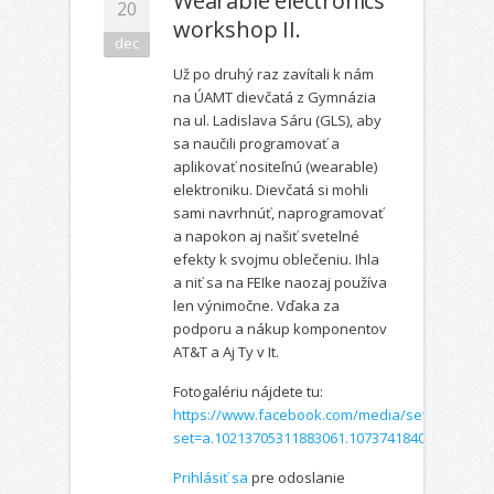
Wearable electronics
20
workshop II.
dec
Už po druhý raz zavítali k nám
na ÚAMT dievčatá z Gymnázia
na ul. Ladislava Sáru (GLS), aby
sa naučili programovať a
aplikovať nositeľnú (wearable)
elektroniku. Dievčatá si mohli
sami navrhnúť, naprogramovať
a napokon aj našiť svetelné
efekty k svojmu oblečeniu. Ihla
a niť sa na FEIke naozaj používa
len výnimočne. Vďaka za
podporu a nákup komponentov
AT&T a Aj Ty v It.
Fotogalériu nájdete tu:
https://www.facebook.com/media/set/?
set=a.10213705311883061.1073741840.1...
Prihlásiť sa
pre odoslanie