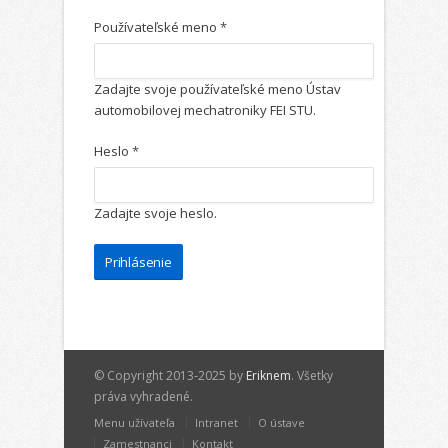
Používateľské meno
*
Zadajte svoje používateľské meno Ústav
automobilovej mechatroniky FEI STU.
Heslo
*
Zadajte svoje heslo.
© Copyright 2013-2025 by
Eriknem
. Všetky
práva vyhradené.
Menu užívateľa
Intranet
O ústave
Zamestnanci
Kontakt