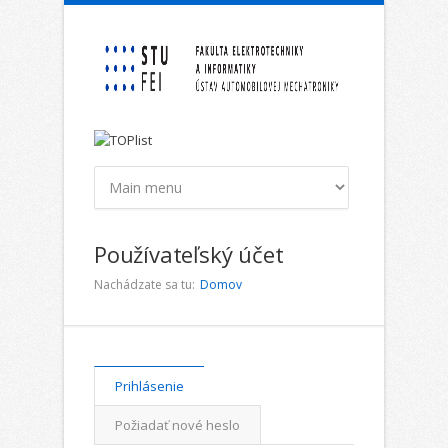
Skočiť na hlavný obsah
Používateľský účet
Nachádzate sa tu:
Domov
Primárne karty
Prihlásenie
(aktívna
karta)
Požiadať nové heslo