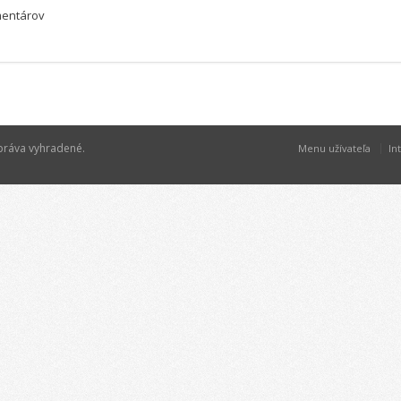
mentárov
 práva vyhradené.
Menu užívateľa
In