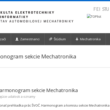
zači
Zamestnanci
Štúdium
Mechatronika
monogram sekcie Mechatronika
 harmonogram sekcie Mechatronika
ajúce udalosti a oznamy
 konať prehliadka prác ŠVOČ. Harmonogram a komisiu sekcie Mechatronika