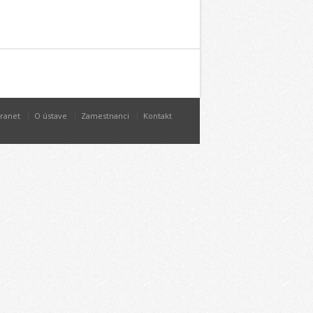
tranet
O ústave
Zamestnanci
Kontakt