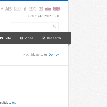
Telefón: +421 260 291 598
Vyhľadávanie
Hľadať
Foto
Videá
Research
Nachádzate sa tu:
Domov
 nájdete
tu
.