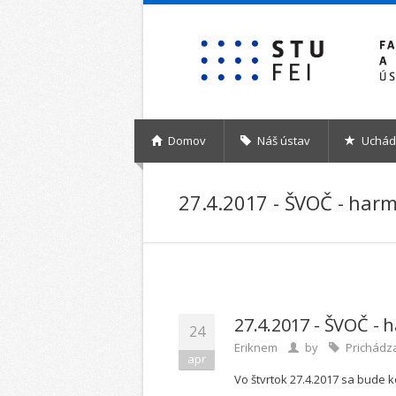
Skočiť na hlavný obsah
Domov
Náš ústav
Uchád
27.4.2017 - ŠVOČ - har
27.4.2017 - ŠVOČ -
24
Eriknem
by
Prichádz
apr
Vo štvrtok 27.4.2017 sa bude