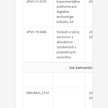
APVV-21-0125
Experimentálna
2022-
platforma pre
digitálne
technológie
Industry 4.0
APVV-19-0406
Výskum a vývoj
2020-
senzorov a
2023
aktuátorov
vyrobených z
polymérnych
monofilov
Iné zahraničné projekt
ERASMUS_ETAT
2020-
2022