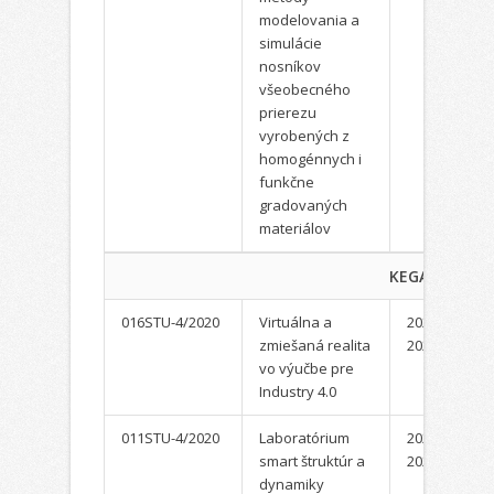
modelovania a
simulácie
nosníkov
všeobecného
prierezu
vyrobených z
homogénnych i
funkčne
gradovaných
materiálov
KEGA
016STU-4/2020
Virtuálna a
2020-
zmiešaná realita
2022
vo výučbe pre
Industry 4.0
011STU-4/2020
Laboratórium
2020-
smart štruktúr a
2022
dynamiky