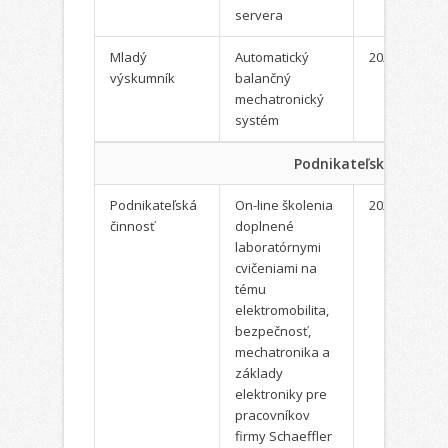
servera
Mladý
Automatický
2022
výskumník
balančný
mechatronický
systém
Podnikateľská činnosť
Podnikateľská
On-line školenia
2022
činnosť
doplnené
laboratórnymi
cvičeniami na
tému
elektromobilita,
bezpečnosť,
mechatronika a
základy
elektroniky pre
pracovníkov
firmy Schaeffler