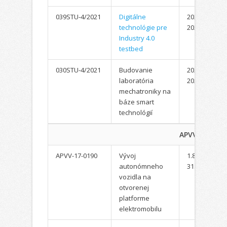
039STU-4/2021
Digitálne
2021-
technológie pre
2023
Industry 4.0
testbed
030STU-4/2021
Budovanie
2021-
laboratória
2023
mechatroniky na
báze smart
technológií
APVV
APVV-17-0190
Vývoj
1.8.2018-
autonómneho
31.7.2022
vozidla na
otvorenej
platforme
elektromobilu