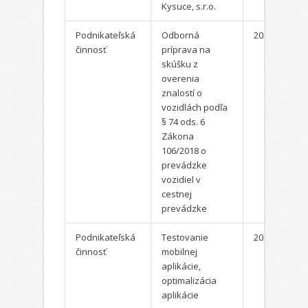
Kysuce, s.r.o.
Podnikateľská
Odborná
2022
činnosť
príprava na
skúšku z
overenia
znalostí o
vozidlách podľa
§ 74 ods. 6
Zákona
106/2018 o
prevádzke
vozidiel v
cestnej
prevádzke
Podnikateľská
Testovanie
2022
činnosť
mobilnej
aplikácie,
optimalizácia
aplikácie