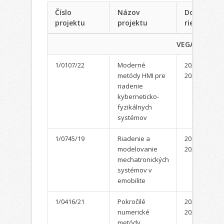
Číslo
Názov
Doba
projektu
projektu
riešenia
VEGA
1/0107/22
Moderné
2022-
metódy HMI pre
2024
riadenie
kyberneticko-
fyzikálnych
systémov
1/0745/19
Riadenie a
2019-
modelovanie
2022
mechatronických
systémov v
emobilite
1/0416/21
Pokročilé
2021-
numerické
2023
metódy