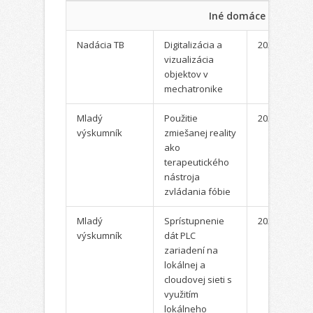
Iné domáce projekty
Nadácia TB
Digitalizácia a
2022
vizualizácia
objektov v
mechatronike
Mladý
Použitie
2022
výskumník
zmiešanej reality
ako
terapeutického
nástroja
zvládania fóbie
Mladý
Sprístupnenie
2022
výskumník
dát PLC
zariadení na
lokálnej a
cloudovej sieti s
využitím
lokálneho