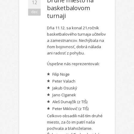
Druhé miesto na
12
basketbalovom
dec
turnaji
Dňa 11.12. sa konal 21.ročník
basketbalového turnaja učiteľov
a zamestnancov. Nechýbala na
ňom bojovnosť, dobrá nálada
ani radosť z pohybu.
Úspešne nás reprezentovali:
Filip Noge
Peter Valach
Jakub Osuský
Jano CIganek
Aleš Dunajčík (z TIŠ)
Peter Miklovič (z TIŠ)
Celkovo obsadili náš tím druhé
miesto, za čo im patrí naša
pochvala a blahoželanie.