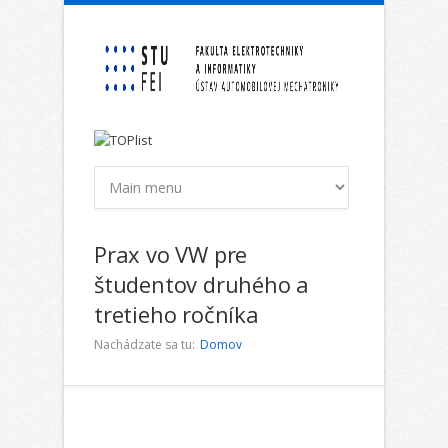
Skočiť na hlavný obsah
Prax vo VW pre
študentov druhého a
tretieho ročníka
Nachádzate sa tu:
Domov