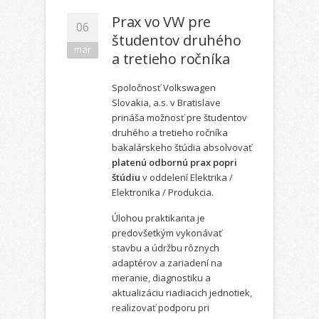
Prax vo VW pre
06
študentov druhého
mar
a tretieho ročníka
Spoločnosť Volkswagen
Slovakia, a.s. v Bratislave
prináša možnosť pre študentov
druhého a tretieho ročníka
bakalárskeho štúdia absolvovať
platenú odbornú prax popri
štúdiu
v oddelení Elektrika /
Elektronika / Produkcia.
Úlohou praktikanta je
predovšetkým vykonávať
stavbu a údržbu rôznych
adaptérov a zariadení na
meranie, diagnostiku a
aktualizáciu riadiacich jednotiek,
realizovať podporu pri