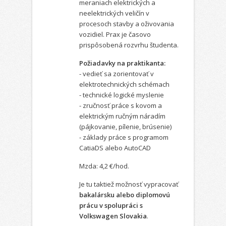
meraniach elektrických a
neelektrických veličín v
procesoch stavby a oživovania
vozidiel. Prax je časovo
prispôsobená rozvrhu študenta.
Požiadavky na praktikanta:
- vedieť sa zorientovať v
elektrotechnických schémach
- technické logické myslenie
- zručnosť práce s kovom a
elektrickým ručným náradím
(pájkovanie, pílenie, brúsenie)
- základy práce s programom
CatiaDS alebo AutoCAD
Mzda: 4,2 €/hod.
Je tu taktiež možnosť vypracovať
bakalársku alebo diplomovú
prácu v spolupráci s
Volkswagen Slovakia
.