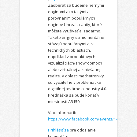
Zaoberať sa budeme hernými
enginami ako takými a
porovnaním populárnych
enginov Unreal a Unity, ktoré
môžete využívať aj zadarmo.
Takéto enginy sa momentálne
stávajú populárnymi aj v
technických oblastiach,
napríklad v produktových
vizualizáciách/showroomoch
alebo virtuálnej a zmiešanej
realite. V oblasti mechatroniky
sú využiteľné v problematike
digitálnej továrne a Industry 4.0.
Prednáška sa bude konať v
miestnosti AB150.
Viac informácií:
https://www.facebook.com/events/1488763124
Prihlásiť sa
pre odoslanie
komentárov