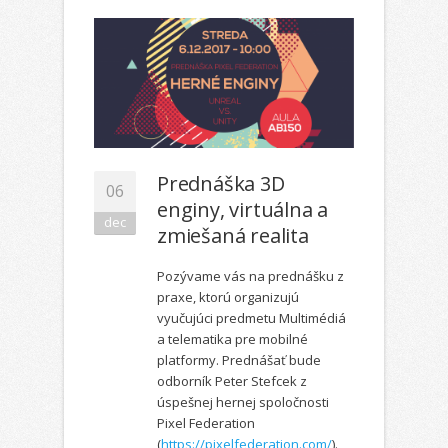
Prednáška 3D
06
enginy, virtuálna a
dec
zmiešaná realita
Pozývame vás na prednášku z
praxe, ktorú organizujú
vyučujúci predmetu Multimédiá
a telematika pre mobilné
platformy. Prednášať bude
odborník Peter Stefcek z
úspešnej hernej spoločnosti
Pixel Federation
(
https://pixelfederation.com/
).