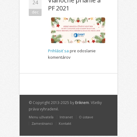
Vianočné prianie a
24
PF 2021
dec
Prihlásiť sa
pre odoslanie
komentárov
© Copyright 2013-2025 by
Eriknem
. Všetky
práva vyhradené.
Menu užívateľa
Intranet
O ústave
Zamestnanci
Kontakt