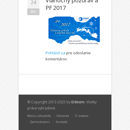
Vianočný pozdrav a
24
PF 2017
dec
Prihlásiť sa
pre odoslanie
komentárov
© Copyright 2013-2025 by
Eriknem
. Všetky
práva vyhradené.
Menu užívateľa
Intranet
O ústave
Zamestnanci
Kontakt