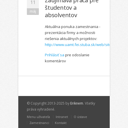
Zaujímavá práca pre
11
študentov a
máj
absolventov
Aktuálna ponuka zamestnania -
prezentácia firmy a možnosti
riešenia aktuálnych projektov:
http://www.uamt.fei.stuba.sk/web/sites/subor
Prihlásiť sa
pre odoslanie
komentárov
© Copyright 2013-2025 by
Eriknem
. Všetky
práva vyhradené.
Menu užívateľa
Intranet
O ústave
Zamestnanci
Kontakt