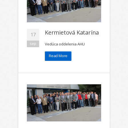
Kermietová Katarína
17
sep
Vedúca oddelenia AHU
Read More