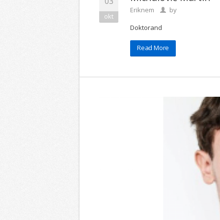
03
Eriknem
by
okt
Doktorand
Read More