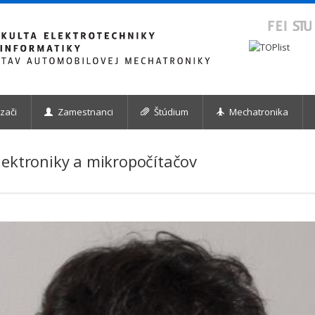
zači
Zamestnanci
Štúdium
Mechatronika
lektroniky a mikropočítačov