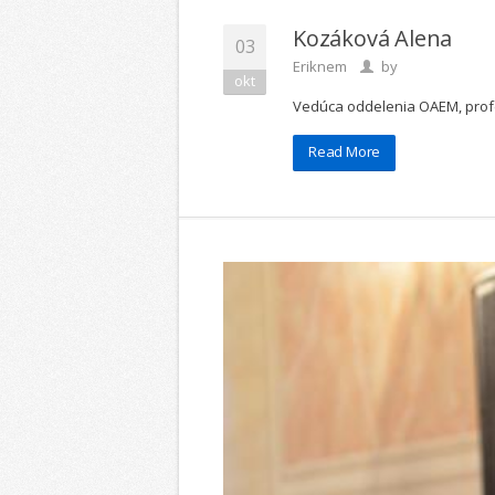
Kozáková Alena
03
Eriknem
by
okt
Vedúca oddelenia OAEM, pro
Read More