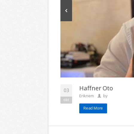
Haffner Oto
03
Eriknem
by
okt
Read More