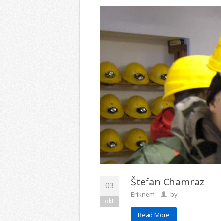
Štefan Chamraz
03
Eriknem
by
okt
Read More