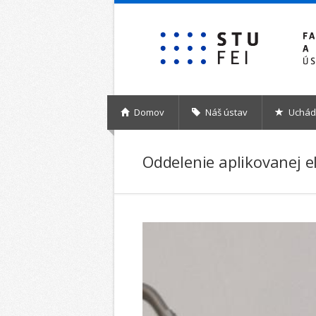
Skočiť na hlavný obsah
Domov
Náš ústav
Uchád
Oddelenie aplikovanej e