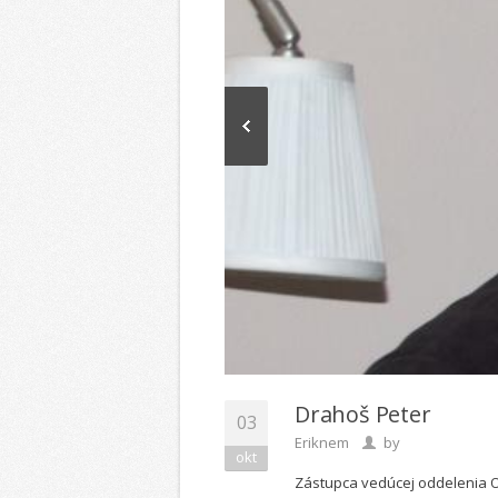
Drahoš Peter
03
Eriknem
by
okt
Zástupca vedúcej oddelenia