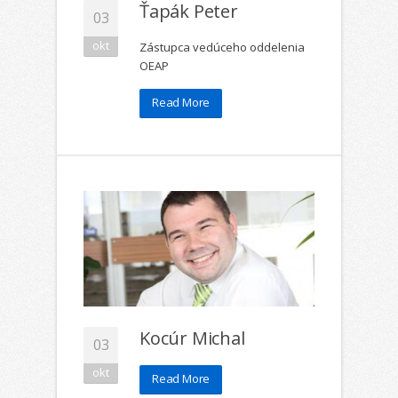
Ťapák Peter
03
okt
Zástupca vedúceho oddelenia
OEAP
Read More
Kocúr Michal
03
okt
Read More