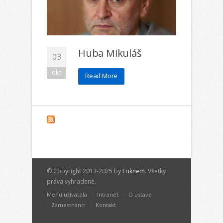
Huba Mikuláš
03
okt
Read More
© Copyright 2013-2025 by
Eriknem
. Všetky
práva vyhradené.
Menu užívateľa
Intranet
O ústave
Zamestnanci
Kontakt