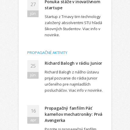
Ponuka stáže v inovatívnom
27
startupe
jún
Startup z Trnavy tirn technology
založený absolventmi STU hľadá
šikovných študentov. Viac info v
novinke.
PROPAGAČNÉ AKTIVITY
Richard Balogh v rádiu Junior
25
Richard Balogh z nášho ústavu
jún
prijal pozvanie do rádia Junior
určeného pre najmladších
poslucháčov. Viac info v novinke.
Propagačný fanfilm Päť
16
kameňov mechatroniky: Prvá
apr
Avengerka
Pozrite si propagačný fanfilm