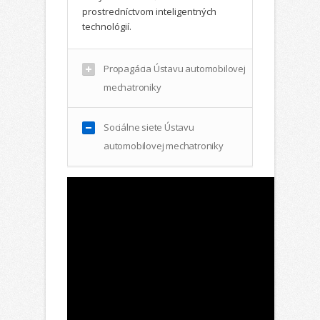
prostredníctvom inteligentných
technológií.
Propagácia Ústavu automobilovej
mechatroniky
Sociálne siete Ústavu
automobilovej mechatroniky