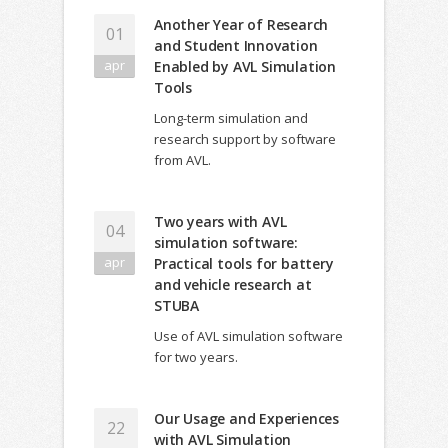
Another Year of Research
01
and Student Innovation
apr
Enabled by AVL Simulation
Tools
Long-term simulation and
research support by software
from AVL.
Two years with AVL
04
simulation software:
apr
Practical tools for battery
and vehicle research at
STUBA
Use of AVL simulation software
for two years.
Our Usage and Experiences
22
with AVL Simulation