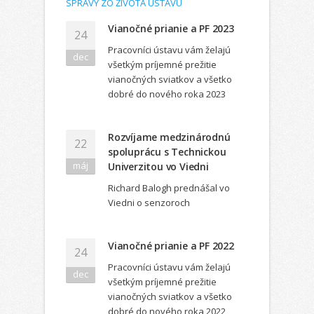
SPRÁVY ZO ŽIVOTA ÚSTAVU
Vianočné prianie a PF 2023
24
Pracovníci ústavu vám želajú
dec
všetkým príjemné prežitie
vianočných sviatkov a všetko
dobré do nového roka 2023
Rozvíjame medzinárodnú
22
spoluprácu s Technickou
máj
Univerzitou vo Viedni
Richard Balogh prednášal vo
Viedni o senzoroch
Vianočné prianie a PF 2022
24
Pracovníci ústavu vám želajú
dec
všetkým príjemné prežitie
vianočných sviatkov a všetko
dobré do nového roka 2022