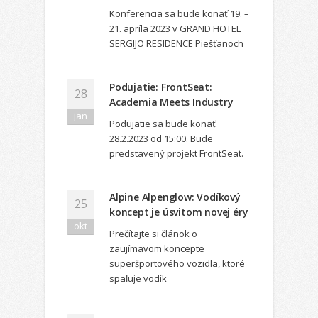
Konferencia sa bude konať 19. –
21. apríla 2023 v GRAND HOTEL
SERGIJO RESIDENCE Piešťanoch
Podujatie: FrontSeat:
28
Academia Meets Industry
jan
Podujatie sa bude konať
28.2.2023 od 15:00. Bude
predstavený projekt FrontSeat.
Alpine Alpenglow: Vodíkový
25
koncept je úsvitom novej éry
okt
Prečítajte si článok o
zaujímavom koncepte
superšportového vozidla, ktoré
spaľuje vodík