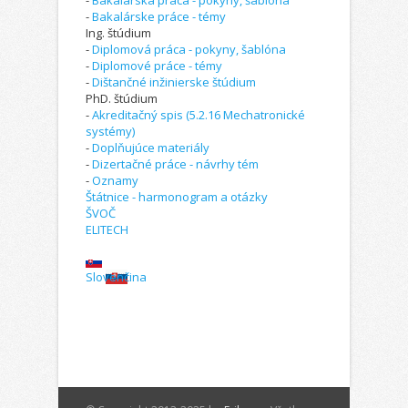
-
Bakalárska práca - pokyny, šablóna
-
Bakalárske práce - témy
Ing. štúdium
-
Diplomová práca - pokyny, šablóna
-
Diplomové práce - témy
-
Dištančné inžinierske štúdium
PhD. štúdium
-
Akreditačný spis (5.2.16 Mechatronické
systémy)
-
Doplňujúce materiály
-
Dizertačné práce - návrhy tém
-
Oznamy
Štátnice - harmonogram a otázky
ŠVOČ
ELITECH
Slovenčina